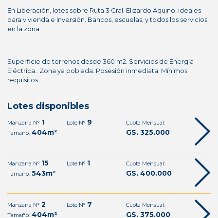
En Liberación, lotes sobre Ruta 3 Gral. Elizardo Aquino, ideales
para vivienda e inversión. Bancos, escuelas, y todos los servicios
en la zona.
Superficie de terrenos desde 360 m2. Servicios de Energía
Eléctrica.. Zona ya poblada. Posesión inmediata. Mínimos
requisitos.
Lotes disponibles
1
9
Manzana N°
Lote N°
Cuota Mensual:
404m²
GS. 325.000
Tamaño:
15
1
Manzana N°
Lote N°
Cuota Mensual:
543m²
GS. 400.000
Tamaño:
2
7
Manzana N°
Lote N°
Cuota Mensual:
404m²
GS. 375.000
Tamaño: