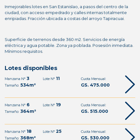
Inmejorables lotes en San Estanislao, a pasos del centro de la
ciudad, con acceso empedrado y calles internas totalmente
enripiadas. Fracción ubicada a costas del arroyo Tapiracuai.
Superficie de terrenos desde 360 m2. Servicios de energía
eléctrica y agua potable. Zona ya poblada. Posesión inmediata.
Mínimos requisitos.
Lotes disponibles
3
11
Manzana N°
Lote N°
Cuota Mensual:
534m²
GS. 475.000
Tamaño:
6
19
Manzana N°
Lote N°
Cuota Mensual:
364m²
GS. 515.000
Tamaño:
18
25
Manzana N°
Lote N°
Cuota Mensual:
368m²
GS. 530.000
Tamaño: