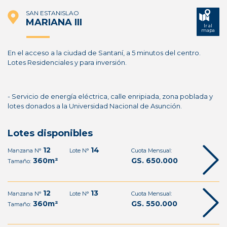
SAN ESTANISLAO
MARIANA III
Ir al
mapa
En el acceso a la ciudad de Santaní, a 5 minutos del centro.
Lotes Residenciales y para inversión.
- Servicio de energía eléctrica, calle enripiada, zona poblada y
lotes donados a la Universidad Nacional de Asunción.
Lotes disponibles
12
14
Manzana N°
Lote N°
Cuota Mensual:
360m²
GS. 650.000
Tamaño:
12
13
Manzana N°
Lote N°
Cuota Mensual:
360m²
GS. 550.000
Tamaño: